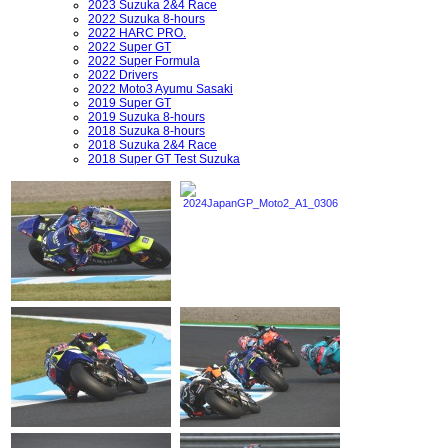
2023 Suzuka 2&4 Race
2022 Suzuka 8-hours
2022 HARC PRO.
2022 Super GT
2022 Super Formula
2022 Drivers
2022 Moto3 Ayumu Sasaki
2019 Super GT
2019 Suzuka 8-hours
2018 Suzuka 8-hours
2018 Suzuka 2&4 Race
2018 Super GT Test Suzuka